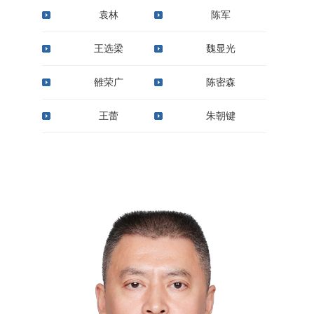
袁林
陈军
王选梁
魏显光
雒荣广
陈密森
王蕾
朱朝键